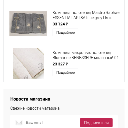
Комплект полотенец Mastro Raphael
ESSENTIAL API 8A blue grey Пять
штук
33 124 ₽
Подробнее
Комплект махровых полотенец
Blumarine BENESSERE молочный 01
Пять штук
23 327 ₽
Подробнее
Новости магазина
Свежие новости магазина
Подписаться