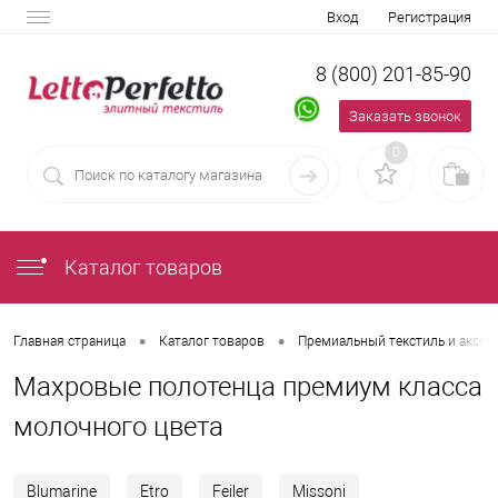
Вход
Регистрация
8 (800) 201-85-90
Заказать звонок
0
Каталог товаров
•
•
Главная страница
Каталог товаров
Премиальный текстиль и аксес
Махровые полотенца премиум класса
молочного цвета
Blumarine
Etro
Feiler
Missoni