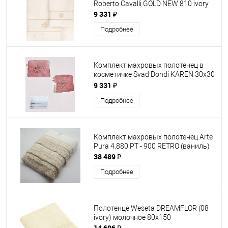
Roberto Cavalli GOLD NEW 810 ivory
9 331 ₽
Подробнее
Комплект махровых полотенец в
косметичке Svad Dondi KAREN 30х30
Молочный - коричневый
9 331 ₽
Подробнее
Комплект махровых полотенец Arte
Pura 4.880.PT - 900 RETRO (ваниль)
38 489 ₽
Подробнее
Полотенце Weseta DREAMFLOR (08
ivory) молочное 80х150
14 696 ₽