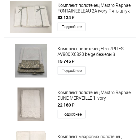
Комплект полотенец Mastro Raphael
FONTAINEBLEAU 2A ivory Пять штук
33 124 ₽
Подробнее
Комплект полотенец Etro 7PLIES
AV800 X0820 beige бежевый
60х100+40х60
15 745 ₽
Подробнее
Комплект полотенец Mastro Raphael
DUNE MERVEILLE 1 ivory
40x60+60x110
22 160 ₽
Подробнее
Комплект махровых полотенец