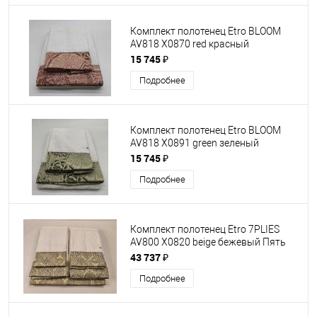
Комплект полотенец Etro BLOOM
AV818 X0870 red красный
60х100+40х60
15 745 ₽
Подробнее
Комплект полотенец Etro BLOOM
AV818 X0891 green зеленый
60х100+40х60
15 745 ₽
Подробнее
Комплект полотенец Etro 7PLIES
AV800 X0820 beige бежевый Пять
штук
43 737 ₽
Подробнее