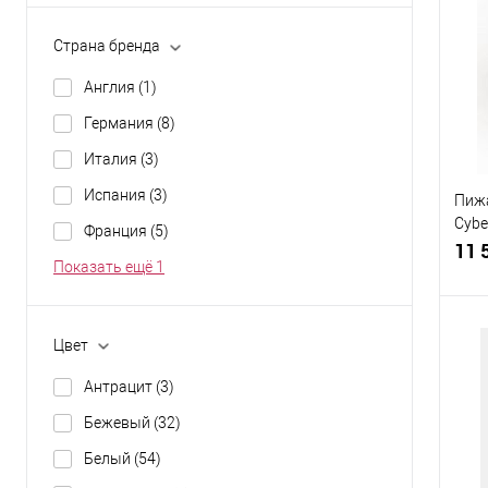
К
клик
Страна бренда
В
Англия
(1)
Разм
Германия
(8)
48-
Италия
(3)
Испания
(3)
Пиж
Cyb
Франция
(5)
0212
11 
Показать ещё 1
Цвет
Антрацит
(3)
К
клик
Бежевый
(32)
В
Белый
(54)