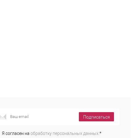
Купить в 1
Сравнение
Купить в 1
Сравнение
к
клик
В избранное
В наличии
В избранное
В наличии
змер одежды:
Размер одежды:
50
Подписаться
Я согласен на
обработку персональных данных.
*