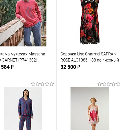
Купить в 1
Сравнение
Купить в 1
Сравнение
к
клик
В избранное
В наличии
В избранное
В наличии
змер одежды:
Размер одежды:
2-54
54
жама мужская Massana
Сорочка Lise Charmel SAFRAN
9 GARNET (P741302)
ROSE ALC1086 H88 noir черный
 584 ₽
32 500 ₽
В корзину
В корзину
Купить в 1
Сравнение
Купить в 1
Сравнение
к
клик
В избранное
В наличии
В избранное
В наличии