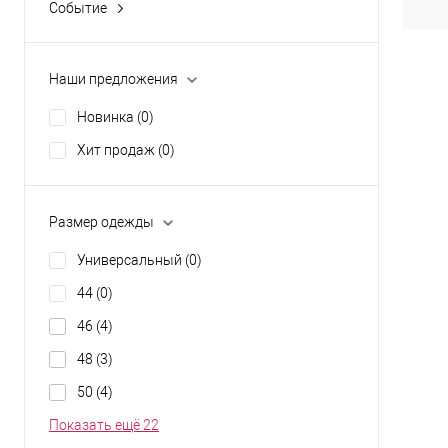
Событие
Разм
В подарок
(0)
M
На 8 марта
(0)
Наши предложения
На День рождения
(0)
Новинка
(0)
На новоселье
(0)
Хит продаж
(0)
На юбилей
(0)
Размер одежды
Универсальный
(0)
44
(0)
46
(4)
48
(3)
50
(4)
Показать ещё 22