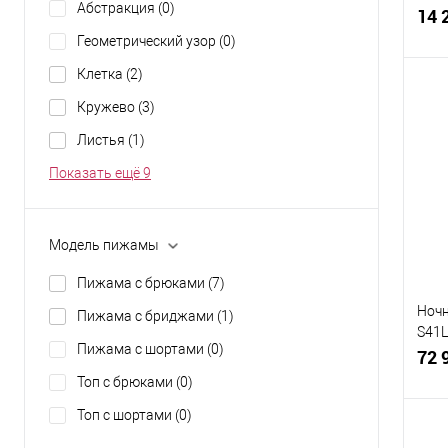
Абстракция
(0)
14 
Геометрический узор
(0)
Клетка
(2)
Кружево
(3)
Листья
(1)
К
клик
Показать ещё 9
В
Разм
Модель пижамы
48-
Пижама с брюками
(7)
Ночн
Пижама с бриджами
(1)
S41L
Пижама с шортами
(0)
крас
72 
RUBI
Топ с брюками
(0)
Топ с шортами
(0)