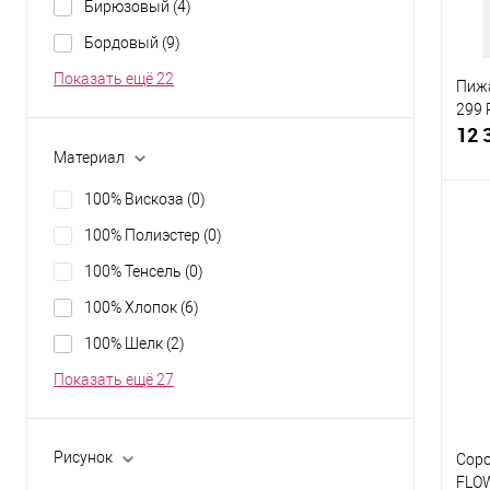
Разм
Бирюзовый
(4)
Бордовый
(9)
46
Показать ещё 22
Пиж
299 
12 
Материал
100% Вискоза
(0)
100% Полиэстер
(0)
100% Тенсель
(0)
К
клик
100% Хлопок
(6)
В
100% Шелк
(2)
Разм
Показать ещё 27
L
Рисунок
Сор
FLO