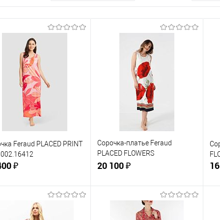
Сорочка-платье Feraud
чка Feraud PLACED PRINT
Со
PLACED FLOWERS
002.16412
FL
400 ₽
3231152.16429
20 100 ₽
16
В корзину
В корзину