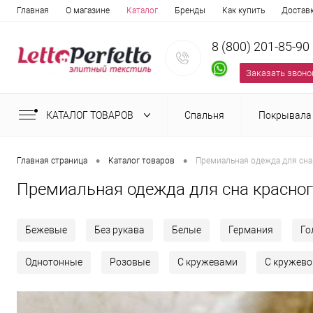
Главная
О магазине
Каталог
Бренды
Как купить
Достав
8 (800) 201-85-90
Заказать звоно
КАТАЛОГ ТОВАРОВ
Спальня
Покрывала
•
•
Главная страница
Каталог товаров
Премиальная одежда для сна
Премиальная одежда для сна красног
Бежевые
Без рукава
Белые
Германия
Го
Однотонные
Розовые
С кружевами
С кружев