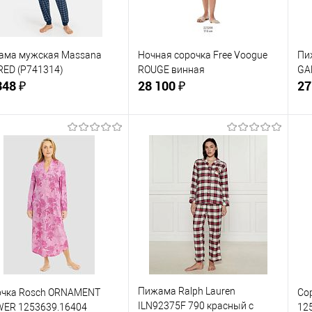
ер одежды:
Размер одежды:
Ра
M
L
ама мужская Massana
Ночная сорочка Free Voogue
Пи
RED (P741314)
ROUGE винная
GA
348 ₽
28 100 ₽
27
В корзину
В корзину
упить в 1
Сравнение
Купить в 1
Сравнение
клик
кли
 избранное
В наличии
В избранное
В наличии
ер одежды:
Размер одежды:
Ра
46
M
Пижама Ralph Lauren
очка Rosch ORNAMENT
Со
ILN92375F 790 красный с
WER 1253639.16404
12