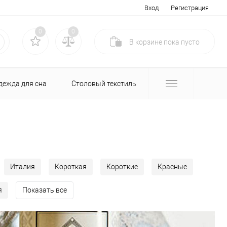
Вход
Регистрация
0
0
В корзине
пока
пусто
дежда для сна
Столовый текстиль
Италия
Короткая
Короткие
Красные
я
Показать все