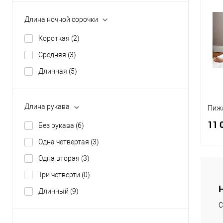
Длина ночной сорочки
К
клик
Короткая
(2)
В
Средняя
(3)
Разм
Длинная
(5)
46
Длина рукава
Пиж
11 
Без рукава
(6)
Одна четвертая
(3)
Одна вторая
(3)
Три четверти
(0)
К
Длинный
(9)
клик
С
В