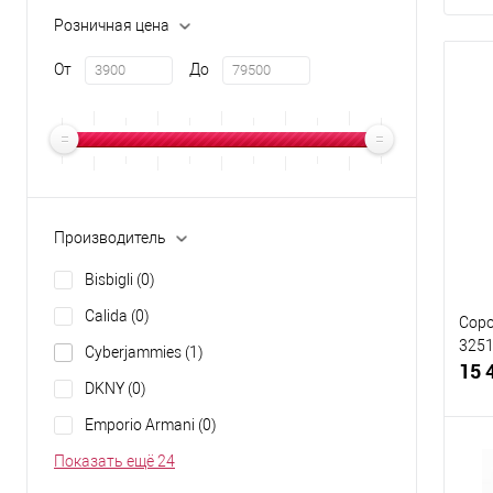
Розничная цена
От
До
Производитель
Bisbigli
(0)
Calida
(0)
Соро
3251
Cyberjammies
(1)
15 
DKNY
(0)
Emporio Armani
(0)
Показать ещё 24