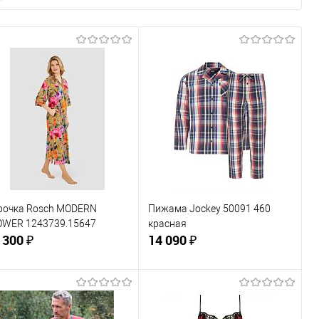
рочка Rosch MODERN
Пижама Jockey 50091 460
OWER 1243739.15647
красная
 300 ₽
14 090 ₽
В корзину
В корзину