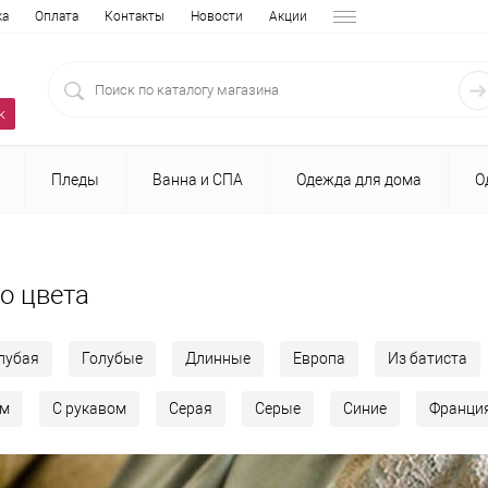
ка
Оплата
Контакты
Новости
Акции
к
Пледы
Ванна и СПА
Одежда для дома
О
о цвета
лубая
Голубые
Длинные
Европа
Из батиста
ом
С рукавом
Серая
Серые
Синие
Франци