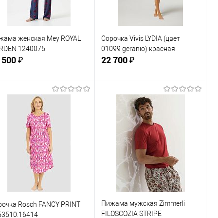
змер одежды:
Размер одежды:
46
жама женская Mey ROYAL
Сорочка Vivis LYDIA (цвет
RDEN 1240075
01099 geranio) красная
 500 ₽
22 700 ₽
В корзину
В корзину
Купить в 1
Сравнение
Купить в 1
Сравнение
к
клик
В избранное
В наличии
В избранное
В наличии
змер одежды:
Размер одежды:
46-48
Пижама мужская Zimmerli
рочка Rosch FANCY PRINT
FILOSCOZIA STRIPE
53510.16414