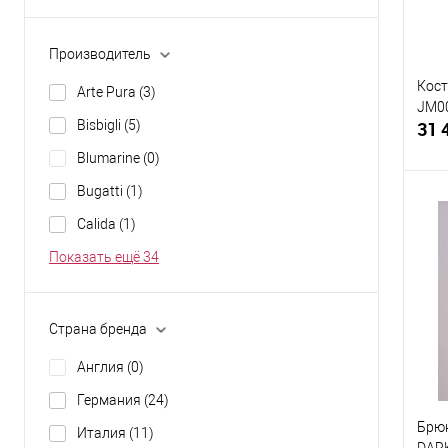
Производитель
Кос
Arte Pura
(3)
JM00
Bisbigli
(5)
31 
Blumarine
(0)
Bugatti
(1)
Calida
(1)
Показать ещё 34
К
клик
В
Страна бренда
Разм
Англия
(0)
52
Германия
(24)
Брюк
Италия
(11)
DARK