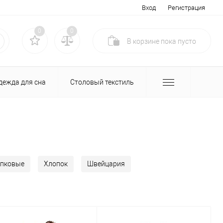
Вход
Регистрация
0
0
В корзине
пока
пусто
дежда для сна
Столовый текстиль
пковые
Хлопок
Швейцария