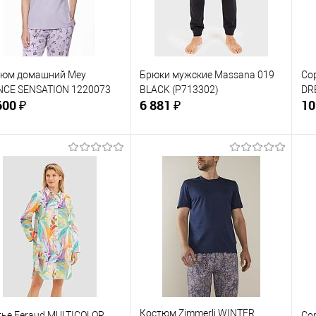
ер одежды:
Размер одежды:
Ра
46-48
4
тюм домашний Mey
Брюки мужские Massana 019
Со
NCE SENSATION 1220073
BLACK (P713302)
DR
600 ₽
6 881 ₽
10
В корзину
В корзину
упить в 1
Сравнение
Купить в 1
Сравнение
клик
кли
 избранное
В наличии
В избранное
В наличии
ер одежды:
Размер одежды:
Ра
XL
5
Костюм Zimmerli WINTER
ье Feraud MULTICOLOR
Со