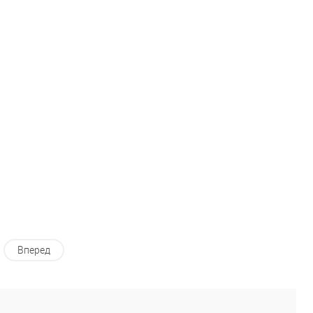
В корзину
В корзину
Купить в 1
Сравнение
Купить в 1
Сравнение
к
клик
В избранное
В наличии
В избранное
В наличии
змер одежды:
Размер одежды:
4
M
Вперед