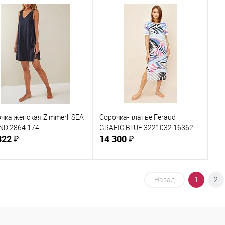
В корзину
В корзину
упить в 1
Сравнение
Купить в 1
Сравнение
клик
кли
 избранное
В наличии
В избранное
В наличии
ер одежды:
Размер одежды:
Ра
54
L
4
чка женская Zimmerli SEA
Сорочка-платье Feraud
ND 2864.174
GRAFIC BLUE 3221032.16362
322 ₽
14 300 ₽
В корзину
В корзину
Назад
1
2
упить в 1
Сравнение
Купить в 1
Сравнение
клик