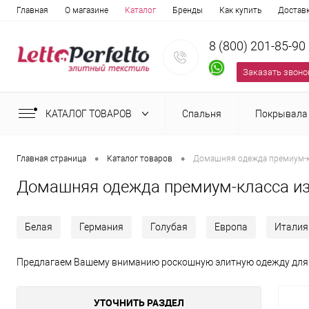
Главная
О магазине
Каталог
Бренды
Как купить
Достав
8 (800) 201-85-90
Заказать звоно
КАТАЛОГ ТОВАРОВ
Спальня
Покрывала
•
•
Главная страница
Каталог товаров
Домашняя одежда премиум-к
Домашняя одежда премиум-класса из
Белая
Германия
Голубая
Европа
Италия
Предлагаем Вашему вниманию роскошную элитную одежду для 
УТОЧНИТЬ РАЗДЕЛ