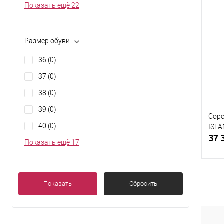
Показать ещё 22
К
Размер обуви
клик
36
(0)
В
37
(0)
Разм
38
(0)
52-
39
(0)
Соро
40
(0)
ISLA
37 
Показать ещё 17
Показать
Сбросить
К
клик