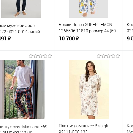
Брюки Rosch SUPER LEMON
Ко
тюм мужской Joop
1265506.11810 размер 44 (50-
921
22-0021-0014 синий
491 ₽
52)
10 700 ₽
(б
9 
В корзину
В корзину
упить в 1
Сравнение
Купить в 1
Сравнение
клик
кли
 избранное
В наличии
В избранное
В наличии
ер одежды:
Размер одежды:
Ра
46-48
4
Платье домашнее Bisbigli
Ко
и мужские Massana F69
92111-CC8 133
Me
 BLUE (P741346)