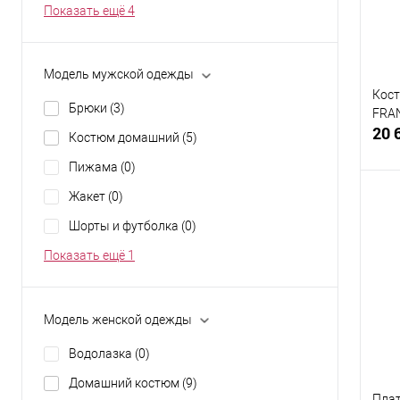
Показать ещё 4
Разм
44
Модель мужской одежды
Кос
Брюки
(3)
FRA
20 
Костюм домашний
(5)
Пижама
(0)
Жакет
(0)
Шорты и футболка
(0)
К
Показать ещё 1
клик
В
Модель женской одежды
Разм
Водолазка
(0)
46
Домашний костюм
(9)
Плат