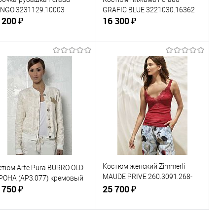
NGO 3231129.10003
GRAFIC BLUE 3221030.16362
 200 ₽
16 300 ₽
В корзину
В корзину
Купить в 1
Сравнение
Купить в 1
Сравнение
к
клик
В избранное
В наличии
В избранное
В наличии
змер одежды:
Размер одежды:
0-52
52-54
Костюм женский Zimmerli
стюм Arte Pura BURRO OLD
MAUDE PRIVE 260.3091.268-
РОНА (AP3.077) кремовый
 750 ₽
5143.39028.455
25 700 ₽