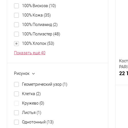
100% Вискоза
(10)
К
100% Кожа
(35)
клик
100% Полиамид
(2)
В
100% Полиэстер
(48)
Разм
100% Хлопок
(53)
44
Показать ещё 40
Кост
PARI
22 
Рисунок
Геометрический узор
(1)
Клетка
(2)
Кружево
(0)
К
Листья
(1)
клик
Однотонный
(13)
В