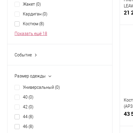
Жакет
(0)
LEAV
21 
Кардиган
(0)
Костюм
(8)
Показать ещё 18
К
Событие
клик
В подарок
(0)
В
На 8 марта
(0)
Размер одежды
Разм
На День рождения
(0)
Универсальный
(0)
46-
На новоселье
(0)
40
(0)
Кост
(AP3
42
(0)
OLD 
43 
44
(8)
46
(8)