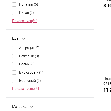
Испания
(6)
8 1
Китай
(0)
Показать ещё 4
К
Цвет
клик
Антрацит
(0)
В
Бежевый
(8)
Разм
Белый
(8)
XL
Бирюзовый
(1)
Плат
Бордовый
(0)
9213
Показать ещё 21
(сер
11 
Материал