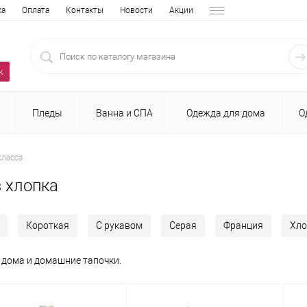
ка
Оплата
Контакты
Новости
Акции
к
Пледы
Ванна и СПА
Одежда для дома
О
ласса
 хлопка
Короткая
С рукавом
Серая
Франция
Хло
дома и домашние тапочки.