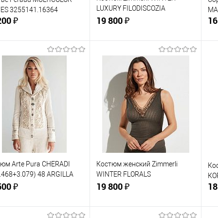
LUXURY FILODISCOZIA
ES 3255141.16364
MA
200 ₽
3180.96044-4700.75180
19 800 ₽
16
В корзину
В корзину
упить в 1
Сравнение
Купить в 1
Сравнение
клик
кли
 избранное
В наличии
В избранное
В наличии
ер одежды:
Размер одежды:
Ра
48
L
5
юм Arte Pura CHERADI
Костюм женский Zimmerli
Ко
.468+3.079) 48 ARGILLA
WINTER FLORALS
КО
(опал)
500 ₽
5143.39028.909-799
19 800 ₽
18