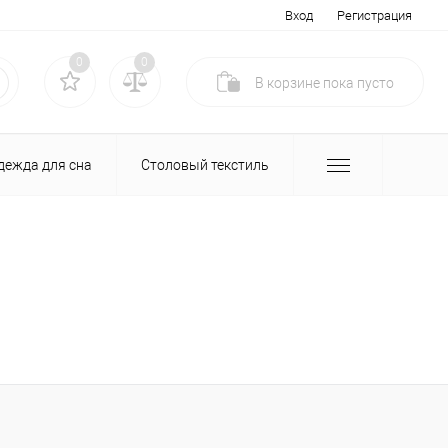
Вход
Регистрация
0
0
В корзине
пока
пусто
дежда для сна
Столовый текстиль