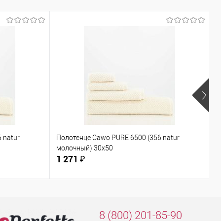
 natur
Полотенце Cawo PURE 6500 (356 natur
П
молочный) 30x50
b
1 271 ₽
2
8 (800) 201-85-90